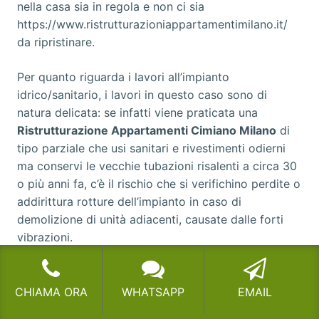
nella casa sia in regola e non ci sia
https://www.ristrutturazioniappartamentimilano.it/
da ripristinare.
Per quanto riguarda i lavori all’impianto
idrico/sanitario, i lavori in questo caso sono di
natura delicata: se infatti viene praticata una
Ristrutturazione Appartamenti Cimiano Milano
di
tipo parziale che usi sanitari e rivestimenti odierni
ma conservi le vecchie tubazioni risalenti a circa 30
o più anni fa, c’è il rischio che si verifichino perdite o
addirittura rotture dell’impianto in caso di
demolizione di unità adiacenti, causate dalle forti
vibrazioni.
Proprio per evitare che si possano verificare episodi
del genere, viene richiesto un particolare certificato
CHIAMA ORA
WHATSAPP
EMAIL
che dichiari la conformità alle norme per i lavori di