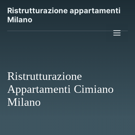
Vai
Ristrutturazione appartamenti
al
Milano
contenuto
Me
Ristrutturazione
Appartamenti Cimiano
Milano