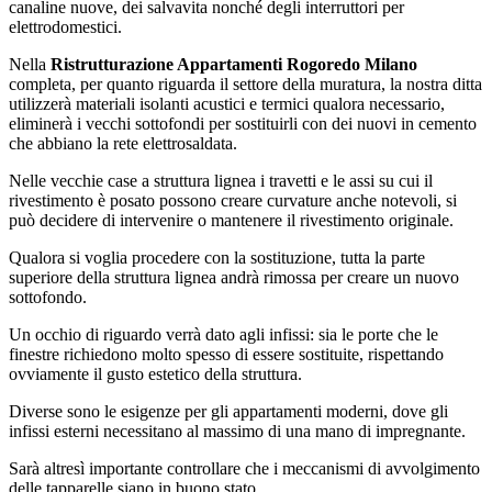
canaline nuove, dei salvavita nonché degli interruttori per
elettrodomestici.
Nella
Ristrutturazione Appartamenti Rogoredo Milano
completa, per quanto riguarda il settore della muratura, la nostra ditta
utilizzerà materiali isolanti acustici e termici qualora necessario,
eliminerà i vecchi sottofondi per sostituirli con dei nuovi in cemento
che abbiano la rete elettrosaldata.
Nelle vecchie case a struttura lignea i travetti e le assi su cui il
rivestimento è posato possono creare curvature anche notevoli, si
può decidere di intervenire o mantenere il rivestimento originale.
Qualora si voglia procedere con la sostituzione, tutta la parte
superiore della struttura lignea andrà rimossa per creare un nuovo
sottofondo.
Un occhio di riguardo verrà dato agli infissi: sia le porte che le
finestre richiedono molto spesso di essere sostituite, rispettando
ovviamente il gusto estetico della struttura.
Diverse sono le esigenze per gli appartamenti moderni, dove gli
infissi esterni necessitano al massimo di una mano di impregnante.
Sarà altresì importante controllare che i meccanismi di avvolgimento
delle tapparelle siano in buono stato.