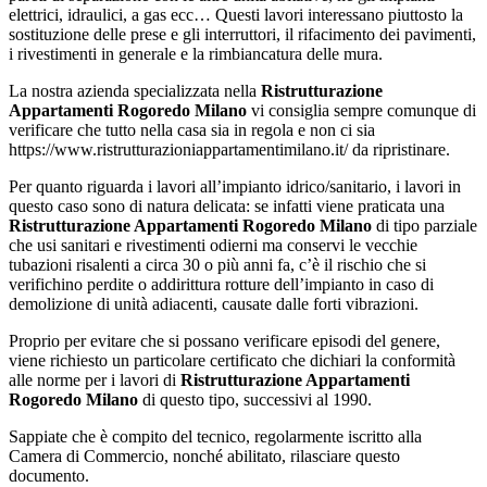
elettrici, idraulici, a gas ecc… Questi lavori interessano piuttosto la
sostituzione delle prese e gli interruttori, il rifacimento dei pavimenti,
i rivestimenti in generale e la rimbiancatura delle mura.
La nostra azienda specializzata nella
Ristrutturazione
Appartamenti Rogoredo Milano
vi consiglia sempre comunque di
verificare che tutto nella casa sia in regola e non ci sia
https://www.ristrutturazioniappartamentimilano.it/ da ripristinare.
Per quanto riguarda i lavori all’impianto idrico/sanitario, i lavori in
questo caso sono di natura delicata: se infatti viene praticata una
Ristrutturazione Appartamenti Rogoredo Milano
di tipo parziale
che usi sanitari e rivestimenti odierni ma conservi le vecchie
tubazioni risalenti a circa 30 o più anni fa, c’è il rischio che si
verifichino perdite o addirittura rotture dell’impianto in caso di
demolizione di unità adiacenti, causate dalle forti vibrazioni.
Proprio per evitare che si possano verificare episodi del genere,
viene richiesto un particolare certificato che dichiari la conformità
alle norme per i lavori di
Ristrutturazione Appartamenti
Rogoredo Milano
di questo tipo, successivi al 1990.
Sappiate che è compito del tecnico, regolarmente iscritto alla
Camera di Commercio, nonché abilitato, rilasciare questo
documento.