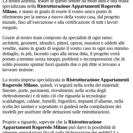
La nostra azienda, leader in questo settore da molti anni è una realtà
specializzata nella
Ristrutturazione Appartamenti Rogoredo
Milano
, e siamo in grado di essere il vostro unico punto di
riferimento per la messa a nuovo della vostra casa, dal progetto
iniziale, fino all’esecuzione e alla certificazione di tutti i lavori
eseguiti.
Grazie al nostro team composto da specialisti di ogni ramo:
architetti, geometri, idraulici, pittori, operai, muratori e addetti alle
vendite, siamo in grado di seguire il vostro caso in ogni suo minimo
dettaglio, in più, facendo capo alla stessa ditta, il progetto verrà
portato a termine senza intoppi, problemi o incomprensioni che di
solito possono spuntar fuori quando due o più ditte si trovano a
lavorare insieme.
La nostra impresa specializzata in
Ristrutturazione Appartamenti
Rogoredo Milano
, quindi, vi seguirà nella scelta dei materiali:
finestre, porte, pavimenti, rivestimenti, nella scelta degli
elettrodomestici e di tutto ciò che riguarda la tecnologia:
scaldabagni, caldaie, fornelli, frigoriferi, impianti d’allarme, nella
scelta dei sanitari e soprattutto vi guiderà nella compilazione dei
modelli per usufruire delle detrazioni sulle ristrutturazioni.
Proprio a riguardo, sapevate che la
Ristrutturazione
Appartamenti Rogoredo Milano
può darvi la possibilità di
ottenere agevolazioni fiscali sulla dichiarazione dei redditi? La