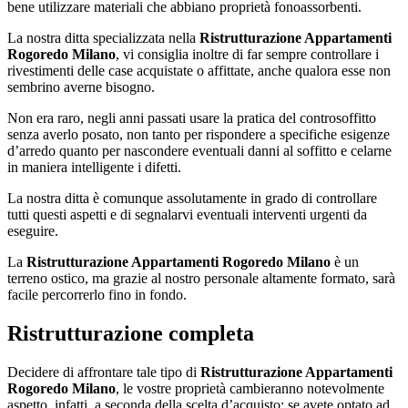
bene utilizzare materiali che abbiano proprietà fonoassorbenti.
La nostra ditta specializzata nella
Ristrutturazione Appartamenti
Rogoredo Milano
, vi consiglia inoltre di far sempre controllare i
rivestimenti delle case acquistate o affittate, anche qualora esse non
sembrino averne bisogno.
Non era raro, negli anni passati usare la pratica del controsoffitto
senza averlo posato, non tanto per rispondere a specifiche esigenze
d’arredo quanto per nascondere eventuali danni al soffitto e celarne
in maniera intelligente i difetti.
La nostra ditta è comunque assolutamente in grado di controllare
tutti questi aspetti e di segnalarvi eventuali interventi urgenti da
eseguire.
La
Ristrutturazione Appartamenti Rogoredo Milano
è un
terreno ostico, ma grazie al nostro personale altamente formato, sarà
facile percorrerlo fino in fondo.
Ristrutturazione completa
Decidere di affrontare tale tipo di
Ristrutturazione Appartamenti
Rogoredo Milano
, le vostre proprietà cambieranno notevolmente
aspetto, infatti, a seconda della scelta d’acquisto: se avete optato ad