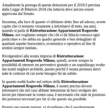
Attualmente la proroga di queste detrazioni per il 2018 è prevista
dalla Legge di Bilancio 2018 che tuttavia deve ancora essere
approvata dal Senato.
Insomma, alla luce di quanto vi abbiamo detto fino ad adesso, avrete
capito che ci teniamo veramente a informarvi di tutto, ma anzi,
quando si parla di
Ristrutturazione Appartamenti Rogoredo
Milano
, noi vogliamo sempre che chi ci dà fiducia conosca ogni
particolare e che abbia un quadro generale e ben dettagliato di
qualsiasi aspetto burocratico, economico e operativo al fine di
sentirsi sempre tutelato.
Rivolgendovi alla nostra impresa di
Ristrutturazione
Appartamenti Rogoredo Milano
, quindi, avrete sempre la
possibilità di ottenere un preventivo gratuito e un sopralluogo svolto
dai nostri migliori architetti, questo perché è nostra premura darvi
tutte le certezze di cui avete bisogno fin da subito.
In quanto realtà leader nel settore della
Ristrutturazione
Appartamenti Rogoredo Milano
, è nostro preciso dovere
informarvi che nel caso abbiate intenzione di farci svolgere dei
lavori per rinnovare la vostra casa, è necessario che siate in possesso
dei permessi necessari per far sì che questo sia possibile.
Proprio per queste ragioni, vi ricordiamo che è assolutamente