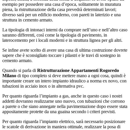
esempio per possedere una casa d’epoca, solitamente in muratura
piena, la ristrutturazione della casa prevedrà determinati lavori;
diverso sarà per un edificio moderno, con pareti in laterizio e una
struttura in cemento armato.
La tipologia di intonaci interni da comprare nell’uno e nell’altro caso
saranno differenti, così come la tipologia di pavimento, in
laterocemento per i locali moderni e in struttura lignea per gli altri.
Se infine avete scelto di avere una casa di ultima costruzione dovrete
sapere che è sconsigliato toccare i pilastri e le travi di sostegno in
cemento armato.
Quando si parla di
Ristrutturazione Appartamenti Rogoredo
Milano
di tipo completo si deve mettere mano a ogni cosa, quindi è
importante creare un intero impianto idraulico a norma ex novo, con
tubazioni in acciaio inox o in alternativa pvc.
Per quanto riguarda l’impianto a gas, anche in questo caso i nostri
addetti dovranno realizzarne uno nuovo, con tubazioni che corrono
a parete o che siano annegate nella pavimentazione dopo essere stata
appositamente protette da una guaina secondo i criteri previsti.
Per quanto riguarda l’impianto elettrico, sarà necessario posizionare
le scatole di derivazione in maniera ottimale, realizzare la posa di