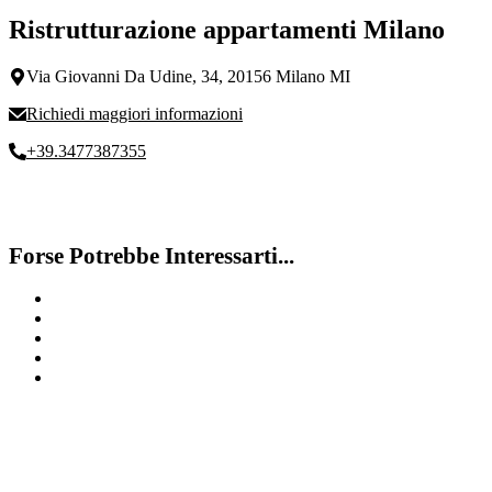
Ristrutturazione appartamenti Milano
Via Giovanni Da Udine, 34, 20156 Milano MI
Richiedi maggiori informazioni
+39.3477387355
Forse Potrebbe Interessarti...
Ristrutturazioni bilocali
Edilizia
Costo Ristrutturazione Appartamento
Ristrutturazioni appartamenti Milano
Ristrutturazioni lowcost Milano