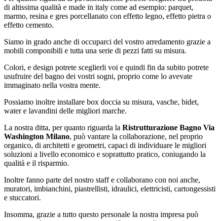
di altissima qualità e made in italy come ad esempio: parquet,
marmo, resina e gres porcellanato con effetto legno, effetto pietra o
effetto cemento.
Siamo in grado anche di occuparci del vostro arredamento grazie a
mobili componibili e tutta una serie di pezzi fatti su misura.
Colori, e design potrete sceglierli voi e quindi fin da subito potrete
usufruire del bagno dei vostri sogni, proprio come lo avevate
immaginato nella vostra mente.
Possiamo inoltre installare box doccia su misura, vasche, bidet,
water e lavandini delle migliori marche.
La nostra ditta, per quanto riguarda la
Ristrutturazione Bagno Via
Washington Milano
, può vantare la collaborazione, nel proprio
organico, di architetti e geometri, capaci di individuare le migliori
soluzioni a livello economico e soprattutto pratico, coniugando la
qualità e il risparmio.
Inoltre fanno parte del nostro staff e collaborano con noi anche,
muratori, imbianchini, piastrellisti, idraulici, elettricisti, cartongessisti
e stuccatori.
Insomma, grazie a tutto questo personale la nostra impresa può