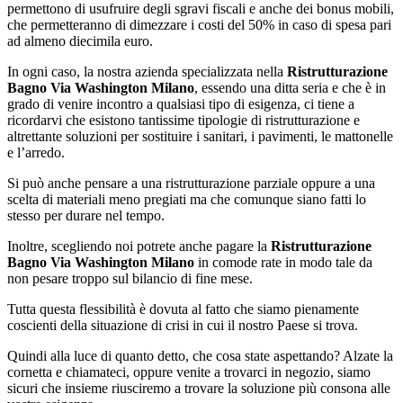
permettono di usufruire degli sgravi fiscali e anche dei bonus mobili,
che permetteranno di dimezzare i costi del 50% in caso di spesa pari
ad almeno diecimila euro.
In ogni caso, la nostra azienda specializzata nella
Ristrutturazione
Bagno Via Washington Milano
, essendo una ditta seria e che è in
grado di venire incontro a qualsiasi tipo di esigenza, ci tiene a
ricordarvi che esistono tantissime tipologie di ristrutturazione e
altrettante soluzioni per sostituire i sanitari, i pavimenti, le mattonelle
e l’arredo.
Si può anche pensare a una ristrutturazione parziale oppure a una
scelta di materiali meno pregiati ma che comunque siano fatti lo
stesso per durare nel tempo.
Inoltre, scegliendo noi potrete anche pagare la
Ristrutturazione
Bagno Via Washington Milano
in comode rate in modo tale da
non pesare troppo sul bilancio di fine mese.
Tutta questa flessibilità è dovuta al fatto che siamo pienamente
coscienti della situazione di crisi in cui il nostro Paese si trova.
Quindi alla luce di quanto detto, che cosa state aspettando? Alzate la
cornetta e chiamateci, oppure venite a trovarci in negozio, siamo
sicuri che insieme riusciremo a trovare la soluzione più consona alle