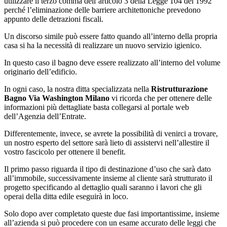
utilizzare il terzo comma dell’articolo 3 della Legge 104 del 1992
perché l’eliminazione delle barriere architettoniche prevedono
appunto delle detrazioni fiscali.
Un discorso simile può essere fatto quando all’interno della propria
casa si ha la necessità di realizzare un nuovo servizio igienico.
In questo caso il bagno deve essere realizzato all’interno del volume
originario dell’edificio.
In ogni caso, la nostra ditta specializzata nella
Ristrutturazione
Bagno Via Washington Milano
vi ricorda che per ottenere delle
informazioni più dettagliate basta collegarsi al portale web
dell’Agenzia dell’Entrate.
Differentemente, invece, se avrete la possibilità di venirci a trovare,
un nostro esperto del settore sarà lieto di assistervi nell’allestire il
vostro fascicolo per ottenere il benefit.
Il primo passo riguarda il tipo di destinazione d’uso che sarà dato
all’immobile, successivamente insieme al cliente sarà strutturato il
progetto specificando al dettaglio quali saranno i lavori che gli
operai della ditta edile eseguirà in loco.
Solo dopo aver completato queste due fasi importantissime, insieme
all’azienda si può procedere con un esame accurato delle leggi che