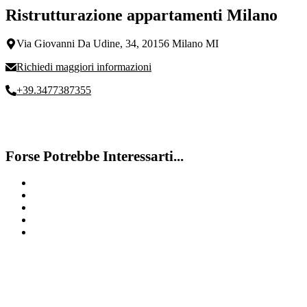
Ristrutturazione appartamenti Milano
Via Giovanni Da Udine, 34, 20156 Milano MI
Richiedi maggiori informazioni
+39.3477387355
Forse Potrebbe Interessarti...
Ristrutturazioni Opere Commerciali
Ristrutturazione Edilizia Milano
Costo Ristrutturazione Appartamento
Ristrutturazioni Uffici
Posa marmi