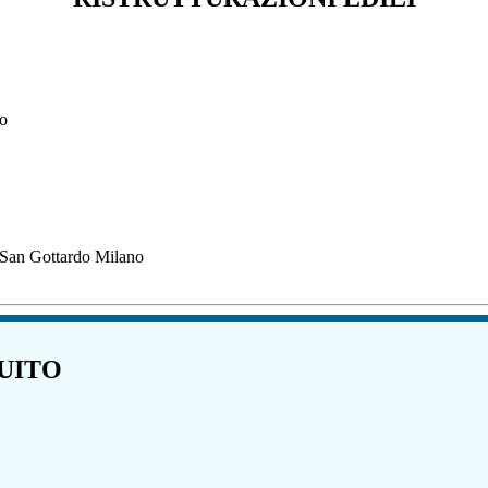
no
o San Gottardo Milano
UITO