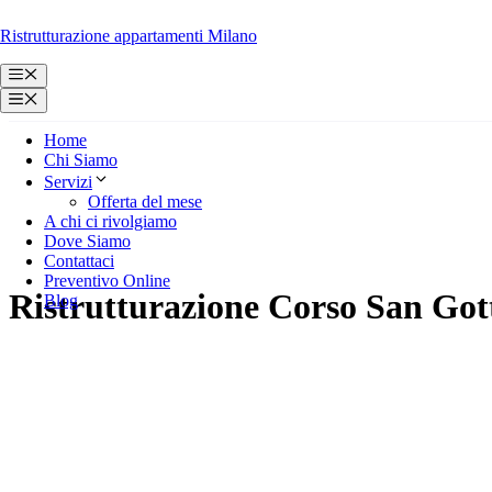
Vai
Ristrutturazione appartamenti Milano
al
contenuto
Menu
Menu
Home
Chi Siamo
Servizi
Offerta del mese
A chi ci rivolgiamo
Dove Siamo
Contattaci
Preventivo Online
Ristrutturazione Corso San Go
Blog