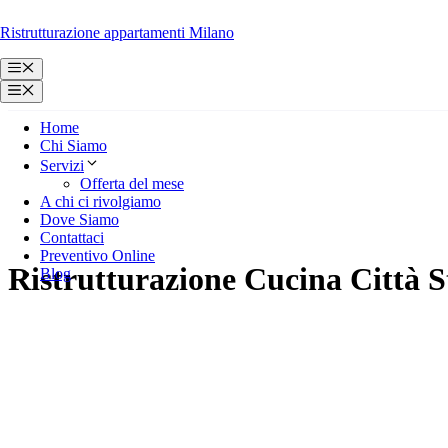
Vai
Ristrutturazione appartamenti Milano
al
contenuto
Menu
Menu
Home
Chi Siamo
Servizi
Offerta del mese
A chi ci rivolgiamo
Dove Siamo
Contattaci
Preventivo Online
Ristrutturazione Cucina Città 
Blog