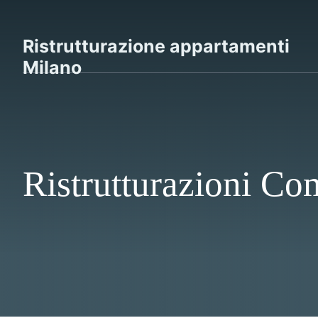
Vai
al
Ristrutturazione appartamenti
contenuto
Milano
Ristrutturazioni Co