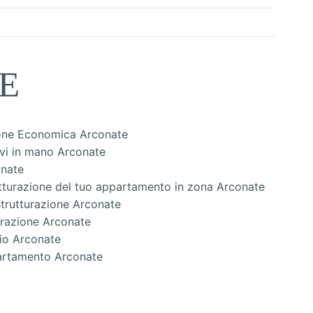
E
ione Economica Arconate
avi in mano Arconate
onate
rutturazione del tuo appartamento in zona Arconate
trutturazione Arconate
urazione Arconate
cio Arconate
partamento Arconate