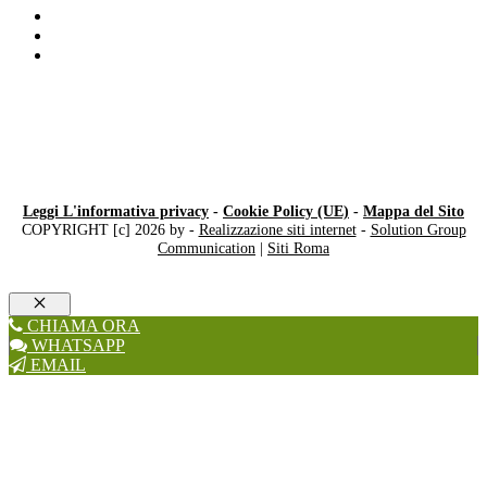
Ristrutturazioni Milano
Vasca in Doccia
Ristrutturazioni bilocali
Leggi L'informativa privacy
-
Cookie Policy (UE)
-
Mappa del Sito
COPYRIGHT [c] 2026 by -
Realizzazione siti internet
-
Solution Group
Communication
|
Siti Roma
Chiudi
CHIAMA ORA
WHATSAPP
EMAIL