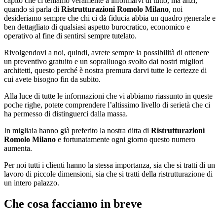
capito che ci teniamo veramente a informarvi di tutto, ma anzi,
quando si parla di
Ristrutturazioni Romolo Milano
, noi
desideriamo sempre che chi ci dà fiducia abbia un quadro generale e
ben dettagliato di qualsiasi aspetto burocratico, economico e
operativo al fine di sentirsi sempre tutelato.
Rivolgendovi a noi, quindi, avrete sempre la possibilità di ottenere
un preventivo gratuito e un sopralluogo svolto dai nostri migliori
architetti, questo perché è nostra premura darvi tutte le certezze di
cui avete bisogno fin da subito.
Alla luce di tutte le informazioni che vi abbiamo riassunto in queste
poche righe, potete comprendere l’altissimo livello di serietà che ci
ha permesso di distinguerci dalla massa.
In migliaia hanno già preferito la nostra ditta di
Ristrutturazioni
Romolo Milano
e fortunatamente ogni giorno questo numero
aumenta.
Per noi tutti i clienti hanno la stessa importanza, sia che si tratti di un
lavoro di piccole dimensioni, sia che si tratti della ristrutturazione di
un intero palazzo.
Che cosa facciamo in breve