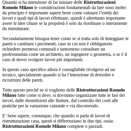
Quando si ha intenzione di far iniziare delle
Ristrutturazioni
Romolo Milano
le considerazioni fondamentali da fare sono molte:
da principio è importante sapere bene come valutare l’entità dei
lavori e quali tipi di lavori effettuare, quindi è altrettanto importante
avere le idee chiare se la proprietà è solo da riordinare o interamente
da ristrutturare.
Secondariamente bisogna tener conto se si tratta solo di tinteggiare le
pareti o cambiare i pavimenti, caso in cui non è obbligatorio
richiedere permessi comunali e tantomeno consultare un
professionista come un architetto, un ingegnere o geometra, o se è il
caso di dover svolgere lavori più importanti.
In questo caso specifico allora è consigliabile rivolgersi ad un
tecnico, specialmente quando si ha l’intenzione di demolire e
ricostruire delle pareti.
Tutto questo perché se si vogliono delle
Ristrutturazioni Romolo
Milano
fatte come si deve, si dovranno organizzare tutte le fasi dei
lavori, dalle demolizioni alle finiture, dal controllo dei costi alle
pratiche per la variazione catastale e via discorrendo.
E’ bene sapere, comunque, che quando si parla di lavori di
ristrutturazione casa, questi si differenziano in due tipi, ossia:
Ristrutturazioni Romolo Milano
complete o parziali.