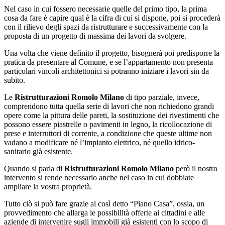
Nel caso in cui fossero necessarie quelle del primo tipo, la prima
cosa da fare è capire qual è la cifra di cui si dispone, poi si procederà
con il rilievo degli spazi da ristrutturare e successivamente con la
proposta di un progetto di massima dei lavori da svolgere.
Una volta che viene definito il progetto, bisognerà poi predisporre la
pratica da presentare al Comune, e se l’appartamento non presenta
particolari vincoli architettonici si potranno iniziare i lavori sin da
subito.
Le
Ristrutturazioni Romolo Milano
di tipo parziale, invece,
comprendono tutta quella serie di lavori che non richiedono grandi
opere come la pittura delle pareti, la sostituzione dei rivestimenti che
possono essere piastrelle o pavimenti in legno, la ricollocazione di
prese e interruttori di corrente, a condizione che queste ultime non
vadano a modificare né l’impianto elettrico, né quello idrico-
sanitario già esistente.
Quando si parla di
Ristrutturazioni Romolo Milano
però il nostro
intervento si rende necessario anche nel caso in cui dobbiate
ampliare la vostra proprietà.
Tutto ciò si può fare grazie al così detto “Piano Casa”, ossia, un
provvedimento che allarga le possibilità offerte ai cittadini e alle
aziende di intervenire sugli immobili già esistenti con lo scopo di