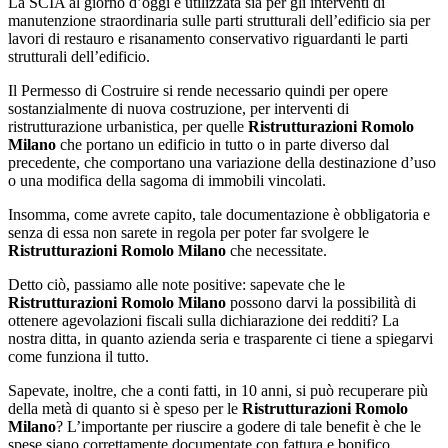
La SCIA al giorno d’oggi è utilizzata sia per gli interventi di
manutenzione straordinaria sulle parti strutturali dell’edificio sia per
lavori di restauro e risanamento conservativo riguardanti le parti
strutturali dell’edificio.
Il Permesso di Costruire si rende necessario quindi per opere
sostanzialmente di nuova costruzione, per interventi di
ristrutturazione urbanistica, per quelle
Ristrutturazioni Romolo
Milano
che portano un edificio in tutto o in parte diverso dal
precedente, che comportano una variazione della destinazione d’uso
o una modifica della sagoma di immobili vincolati.
Insomma, come avrete capito, tale documentazione è obbligatoria e
senza di essa non sarete in regola per poter far svolgere le
Ristrutturazioni Romolo Milano
che necessitate.
Detto ciò, passiamo alle note positive: sapevate che le
Ristrutturazioni Romolo Milano
possono darvi la possibilità di
ottenere agevolazioni fiscali sulla dichiarazione dei redditi? La
nostra ditta, in quanto azienda seria e trasparente ci tiene a spiegarvi
come funziona il tutto.
Sapevate, inoltre, che a conti fatti, in 10 anni, si può recuperare più
della metà di quanto si è speso per le
Ristrutturazioni Romolo
Milano
? L’importante per riuscire a godere di tale benefit è che le
spese siano correttamente documentate con fattura e bonifico.